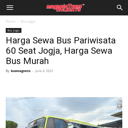
Home
Bus Jogja
Bus Jogja
Harga Sewa Bus Pariwisata
60 Seat Jogja, Harga Sewa
Bus Murah
By
busmagneto
-
June 4, 2023