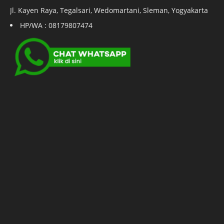
Jl. Kayen Raya, Tegalsari, Wedomartani, Sleman, Yogyakarta
HP/WA : 08179807474