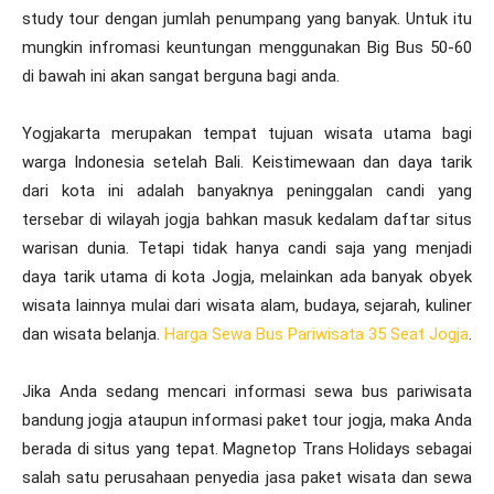
study tour dengan jumlah penumpang yang banyak. Untuk itu
mungkin infromasi keuntungan menggunakan Big Bus 50-60
di bawah ini akan sangat berguna bagi anda.
Yogjakarta merupakan tempat tujuan wisata utama bagi
warga Indonesia setelah Bali. Keistimewaan dan daya tarik
dari kota ini adalah banyaknya peninggalan candi yang
tersebar di wilayah jogja bahkan masuk kedalam daftar situs
warisan dunia. Tetapi tidak hanya candi saja yang menjadi
daya tarik utama di kota Jogja, melainkan ada banyak obyek
wisata lainnya mulai dari wisata alam, budaya, sejarah, kuliner
dan wisata belanja.
Harga Sewa Bus Pariwisata 35 Seat Jogja
.
Jika Anda sedang mencari informasi sewa bus pariwisata
bandung jogja ataupun informasi paket tour jogja, maka Anda
berada di situs yang tepat. Magnetop Trans Holidays sebagai
salah satu perusahaan penyedia jasa paket wisata dan sewa