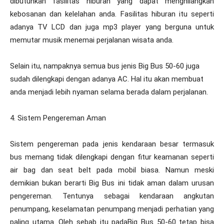
dibutuhkan fasilitas hiburan yang dapat menghilangkan
kebosanan dan kelelahan anda. Fasilitas hiburan itu seperti
adanya TV LCD dan juga mp3 player yang berguna untuk
memutar musik menemai perjalanan wisata anda.
Selain itu, nampaknya semua bus jenis Big Bus 50-60 juga
sudah dilengkapi dengan adanya AC. Hal itu akan membuat
anda menjadi lebih nyaman selama berada dalam perjalanan.
4. Sistem Pengereman Aman
Sistem pengereman pada jenis kendaraan besar termasuk
bus memang tidak dilengkapi dengan fitur keamanan seperti
air bag dan seat belt pada mobil biasa. Namun meski
demikian bukan berarti Big Bus ini tidak aman dalam urusan
pengereman. Tentunya sebagai kendaraan angkutan
penumpang, keselamatan penumpang menjadi perhatian yang
paling utama. Oleh sebab itu padaBig Bus 50-60 tetap bisa