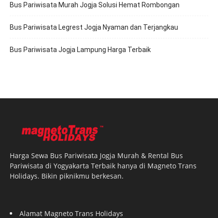
Bus Pariwisata Murah Jogja Solusi Hemat Rombongan
Bus Pariwisata Legrest Jogja Nyaman dan Terjangkau
Bus Pariwisata Jogja Lampung Harga Terbaik
Harga Sewa Bus Pariwisata Jogja Murah & Rental Bus
Pariwisata di Yogyakarta Terbaik hanya di Magneto Trans
Holidays. Bikin piknikmu berkesan.
Alamat Magneto Trans Holidays