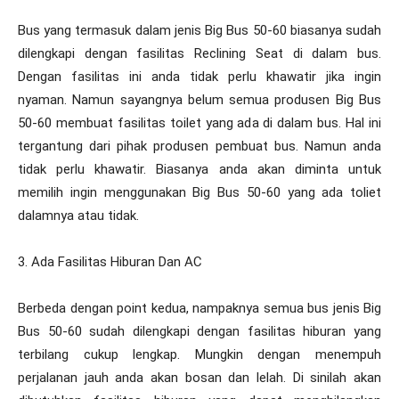
Bus yang termasuk dalam jenis Big Bus 50-60 biasanya sudah
dilengkapi dengan fasilitas Reclining Seat di dalam bus.
Dengan fasilitas ini anda tidak perlu khawatir jika ingin
nyaman. Namun sayangnya belum semua produsen Big Bus
50-60 membuat fasilitas toilet yang ada di dalam bus. Hal ini
tergantung dari pihak produsen pembuat bus. Namun anda
tidak perlu khawatir. Biasanya anda akan diminta untuk
memilih ingin menggunakan Big Bus 50-60 yang ada toliet
dalamnya atau tidak.
3. Ada Fasilitas Hiburan Dan AC
Berbeda dengan point kedua, nampaknya semua bus jenis Big
Bus 50-60 sudah dilengkapi dengan fasilitas hiburan yang
terbilang cukup lengkap. Mungkin dengan menempuh
perjalanan jauh anda akan bosan dan lelah. Di sinilah akan