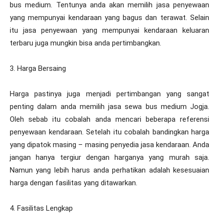
bus medium. Tentunya anda akan memilih jasa penyewaan
yang mempunyai kendaraan yang bagus dan terawat. Selain
itu jasa penyewaan yang mempunyai kendaraan keluaran
terbaru juga mungkin bisa anda pertimbangkan.
3. Harga Bersaing
Harga pastinya juga menjadi pertimbangan yang sangat
penting dalam anda memilih jasa sewa bus medium Jogja.
Oleh sebab itu cobalah anda mencari beberapa referensi
penyewaan kendaraan. Setelah itu cobalah bandingkan harga
yang dipatok masing – masing penyedia jasa kendaraan. Anda
jangan hanya tergiur dengan harganya yang murah saja.
Namun yang lebih harus anda perhatikan adalah kesesuaian
harga dengan fasilitas yang ditawarkan.
4. Fasilitas Lengkap