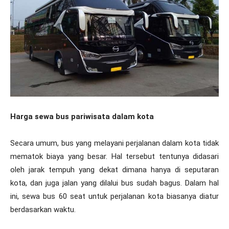
Harga sewa bus pariwisata dalam kota
Secara umum, bus yang melayani perjalanan dalam kota tidak
mematok biaya yang besar. Hal tersebut tentunya didasari
oleh jarak tempuh yang dekat dimana hanya di seputaran
kota, dan juga jalan yang dilalui bus sudah bagus. Dalam hal
ini, sewa bus 60 seat untuk perjalanan kota biasanya diatur
berdasarkan waktu.