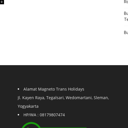
R
0
Bu
T
Bu
Alamat Magneto Trans Holidays
Jl. Kayen Raya, Tegalsari, Wedomartani, Sleman,
Yogyakarta
HP/WA : 08179807474