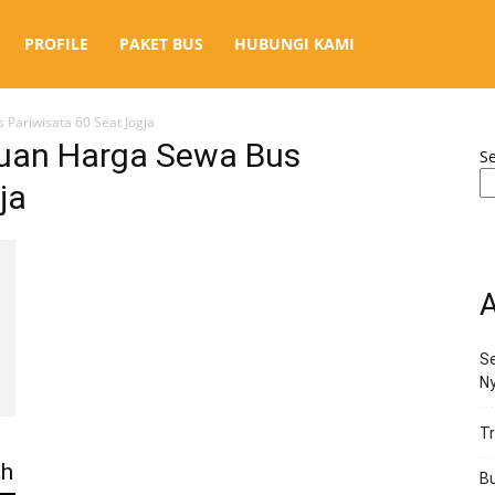
PROFILE
PAKET BUS
HUBUNGI KAMI
Pariwisata 60 Seat Jogja
tuan Harga Sewa Bus
S
ja
A
Se
N
Tr
ah
Bu