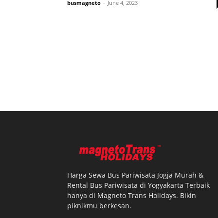
busmagneto
-
June 4, 2023
Harga Sewa Bus Pariwisata Jogja Murah &
Rental Bus Pariwisata di Yogyakarta Terbaik
hanya di Magneto Trans Holidays. Bikin
piknikmu berkesan.