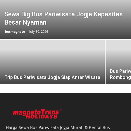
Sewa Big Bus Pariwisata Jogja Kapasitas
Besar Nyaman
busmagneto
-
July 30, 2026
Bus Pari
Trip Bus Pariwisata Jogja Siap Antar Wisata
Rombong
Harga Sewa Bus Pariwisata Jogja Murah & Rental Bus