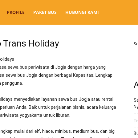
PROFILE
PAKET BUS
HUBUNGI KAMI
o Trans Holiday
S
olidays
sa sewa bus pariwisata di Jogja dengan harga yang
sa sewa bus Jogja dengan berbagai Kapasitas. Lengkap
A
n pengguna.
olidays menyediakan layanan sewa bus Jogja atau rental
Se
N
rluan Anda. Baik untuk perjalanan bisnis, acara keluarga
riwisata yogyakarta untuk liburan.
Tr
gkap mulai dari elf, hiace, minibus, medium bus, dan big
Bu