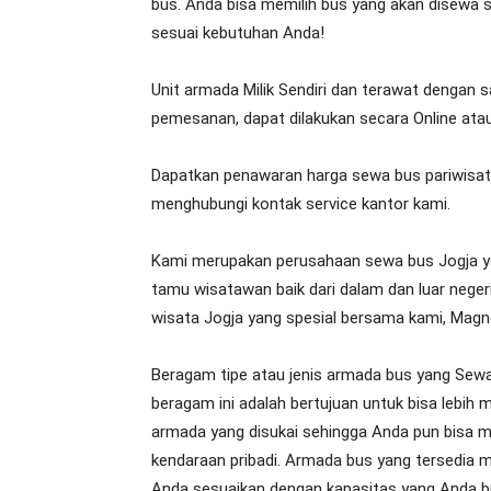
bus. Anda bisa memilih bus yang akan disewa s
sesuai kebutuhan Anda!
Unit armada Milik Sendiri dan terawat dengan s
pemesanan, dapat dilakukan secara Online atau
Dapatkan penawaran harga sewa bus pariwisata 
menghubungi kontak service kantor kami.
Kami merupakan perusahaan sewa bus Jogja y
tamu wisatawan baik dari dalam dan luar negeri
wisata Jogja yang spesial bersama kami, Magn
Beragam tipe atau jenis armada bus yang Sew
beragam ini adalah bertujuan untuk bisa lebi
armada yang disukai sehingga Anda pun bisa 
kendaraan pribadi. Armada bus yang tersedia m
Anda sesuaikan dengan kapasitas yang Anda b