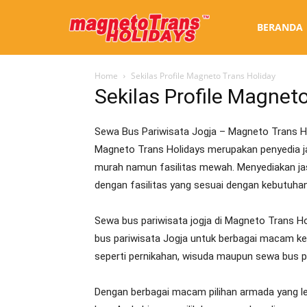
Sewa
BERANDA
Home
Sekilas Profile Magneto Trans Holiday
Bus
Sekilas Profile Magnet
Sewa Bus Pariwisata Jogja – Magneto Trans H
Jogja
Magneto Trans Holidays merupakan penyedia ja
murah namun fasilitas mewah. Menyediakan ja
dengan fasilitas yang sesuai dengan kebutuha
Sewa bus pariwisata jogja di Magneto Trans H
bus pariwisata Jogja untuk berbagai macam kepe
seperti pernikahan, wisuda maupun sewa bus pa
Dengan berbagai macam pilihan armada yang len