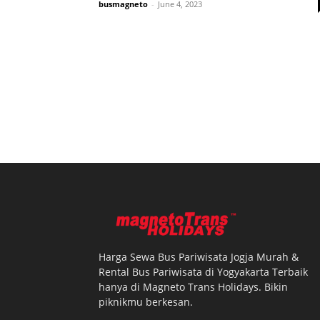
busmagneto
-
June 4, 2023
Harga Sewa Bus Pariwisata Jogja Murah &
Rental Bus Pariwisata di Yogyakarta Terbaik
hanya di Magneto Trans Holidays. Bikin
piknikmu berkesan.