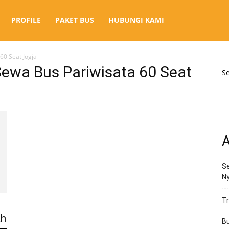
PROFILE
PAKET BUS
HUBUNGI KAMI
60 Seat Jogja
ewa Bus Pariwisata 60 Seat
S
A
Se
N
Tr
ah
Bu