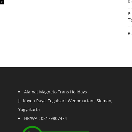
R
0
Bu
T
Bu
Alamat Magneto Trans Holidays
Jl. Kayen Raya, Tegalsari, Wedomartani, Sleman,
Yogyakarta
HP/WA : 08179807474