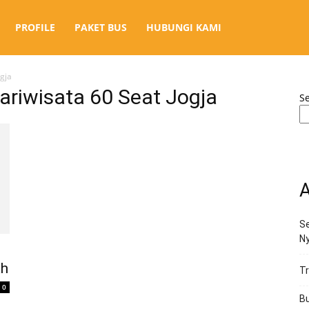
PROFILE
PAKET BUS
HUBUNGI KAMI
gja
ariwisata 60 Seat Jogja
S
A
Se
N
ah
Tr
0
Bu