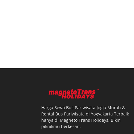
Harga Sewa Bus Pariwisata Jogja Murah &
Rental Bus Pariwisata di Yogyakarta Terbaik
hanya di Magneto Trans Holidays. Bikin
piknikmu berkesan.