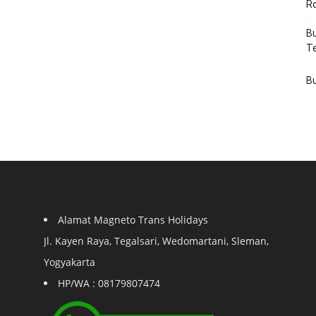
R
Bu
T
Bu
Alamat Magneto Trans Holidays
Jl. Kayen Raya, Tegalsari, Wedomartani, Sleman,
Yogyakarta
HP/WA : 08179807474