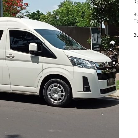
R
Bu
T
Bu