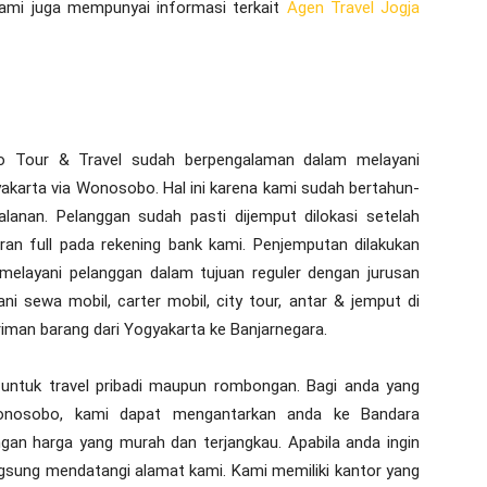
u kami juga mempunyai informasi terkait
Agen Travel Jogja
ilo Tour & Travel sudah berpengalaman dalam melayani
akarta via Wonosobo. Hal ini karena kami sudah bertahun-
lanan. Pelanggan sudah pasti dijemput dilokasi setelah
an full pada rekening bank kami. Penjemputan dilakukan
in melayani pelanggan dalam tujuan reguler dengan jurusan
ni sewa mobil, carter mobil, city tour, antar & jemput di
riman barang dari Yogyakarta ke Banjarnegara.
u untuk travel pribadi maupun rombongan. Bagi anda yang
onosobo, kami dapat mengantarkan anda ke Bandara
ngan harga yang murah dan terjangkau. Apabila anda ingin
gsung mendatangi alamat kami. Kami memiliki kantor yang