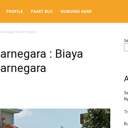
PROFILE
PAKET BUS
HUBUNGI KAMI
ravel Jogja Banjarnegara
S
arnegara : Biaya
jarnegara
A
Se
N
Tr
Bu