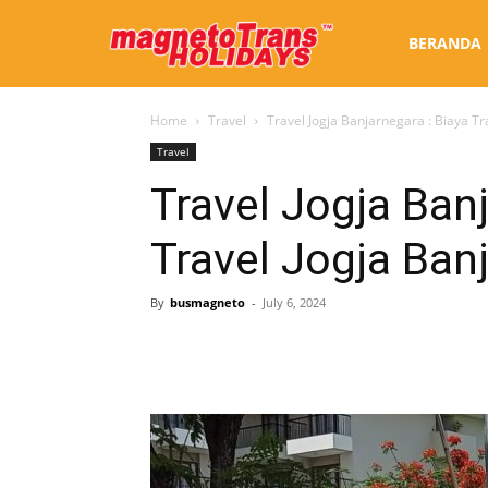
Sewa
BERANDA
Home
Travel
Travel Jogja Banjarnegara : Biaya T
Bus
Travel
Travel Jogja Banj
Jogja
Travel Jogja Ban
By
busmagneto
-
July 6, 2024