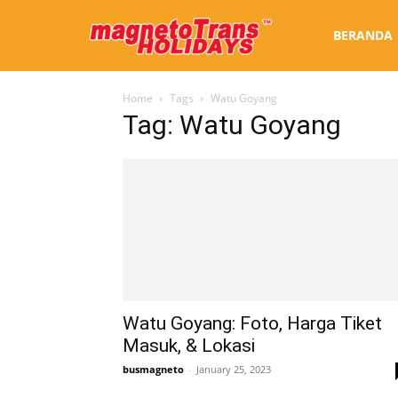
Sewa
BERANDA
Home
Tags
Watu Goyang
Bus
Tag: Watu Goyang
Jogja
Watu Goyang: Foto, Harga Tiket
Masuk, & Lokasi
busmagneto
-
January 25, 2023