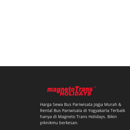
Harga Sewa Bus Pariwisata Jogja Murah &
Rental Bus Pariwisata di Yogyakarta Terbaik
hanya di Magneto Trans Holidays. Bikin
piknikmu berkesan.