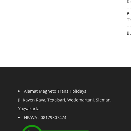
R
Bu
T
Bu
Alamat Magneto Trans Holidays
Jl. Kayen Raya, Tegalsari, Wedomartani, Sleman,
Yogyakarta
HP/WA : 08179807474