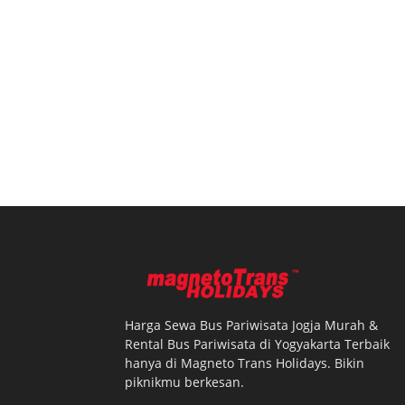
Harga Sewa Bus Pariwisata Jogja Murah &
Rental Bus Pariwisata di Yogyakarta Terbaik
hanya di Magneto Trans Holidays. Bikin
piknikmu berkesan.