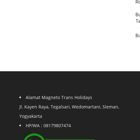
R
Bu
T
Bu
Alamat Magneto Trans Holidays
Jl. Kayen Raya, Tegalsari, Wedomartani, Sleman,
Yogyakarta
HP/WA : 08179807474