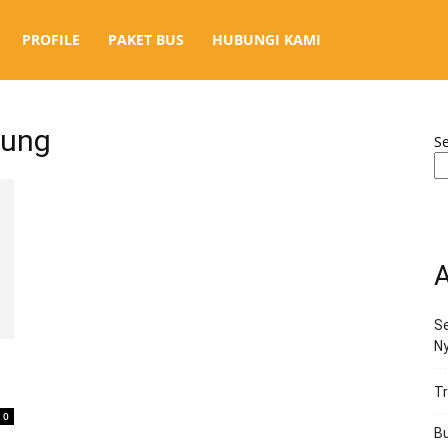
PROFILE
PAKET BUS
HUBUNGI KAMI
pung
S
A
Se
N
h
Tr
0
Bu