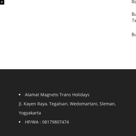
R
0
Bu
T
Bu
Alamat Magneto Trans Holidays
Jl. Kayen Raya, Tegalsari, Wedomartani, Sleman,
Yogyakarta
HP/WA : 08179807474