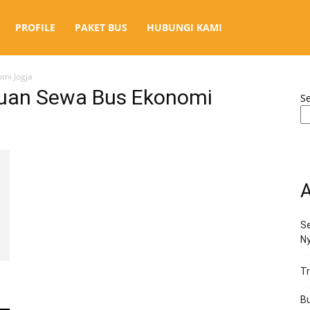
PROFILE
PAKET BUS
HUBUNGI KAMI
mi Jogja
tuan Sewa Bus Ekonomi
S
A
Se
N
Tr
Bu