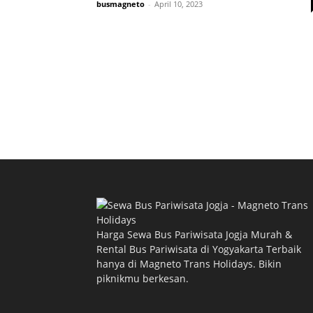
busmagneto
-
April 10, 2023
Harga Sewa Bus Pariwisata Jogja Murah &
Rental Bus Pariwisata di Yogyakarta Terbaik
hanya di Magneto Trans Holidays. Bikin
piknikmu berkesan.