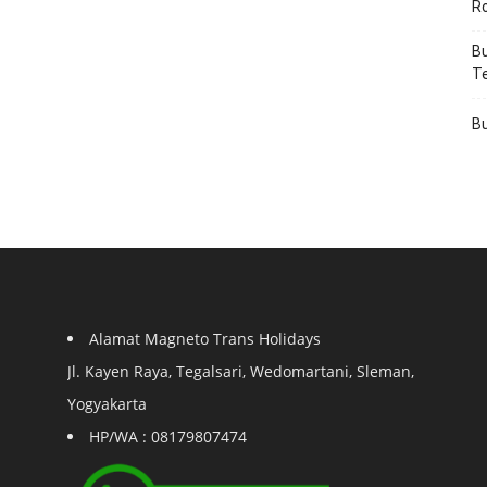
R
Bu
T
Bu
Alamat Magneto Trans Holidays
Jl. Kayen Raya, Tegalsari, Wedomartani, Sleman,
Yogyakarta
HP/WA : 08179807474