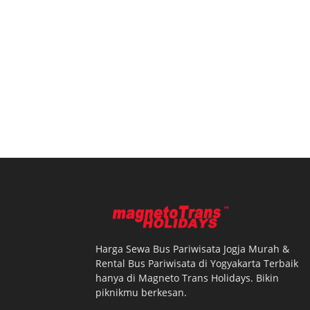
Harga Sewa Bus Pariwisata Jogja Murah &
Rental Bus Pariwisata di Yogyakarta Terbaik
hanya di Magneto Trans Holidays. Bikin
piknikmu berkesan.