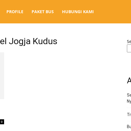
PROFILE
PAKET BUS
HUBUNGI KAMI
el Jogja Kudus
S
A
Se
N
Tr
0
Bu