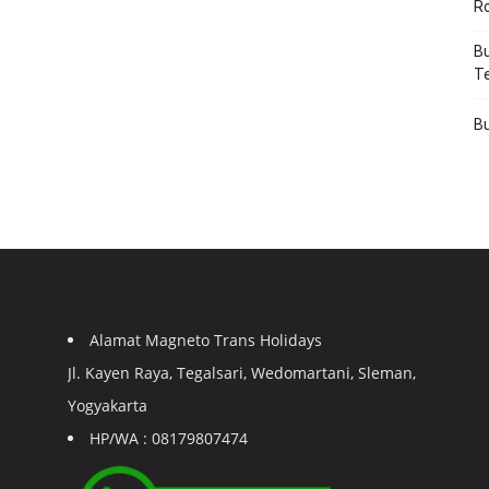
R
Bu
T
Bu
Alamat Magneto Trans Holidays
Jl. Kayen Raya, Tegalsari, Wedomartani, Sleman,
Yogyakarta
HP/WA : 08179807474