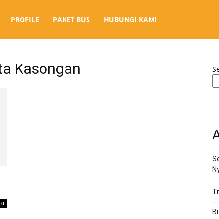
PROFILE
PAKET BUS
HUBUNGI KAMI
ata Kasongan
S
A
Se
N
Tr
0
Bu