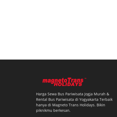
Harga Sewa Bus Pariwisata Jogja Murah &
Rental Bus Pariwisata di Yogyakarta Terbaik
hanya di Magneto Trans Holidays. Bikin
piknikmu berkesan.