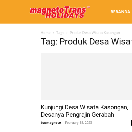
Sewa
BERANDA
Home
Tags
Produk Desa Wisata Kasongan
Bus
Tag: Produk Desa Wis
Jogja
Kunjungi Desa Wisata Kasongan,
Desanya Pengrajin Gerabah
busmagneto
-
February 18, 2023