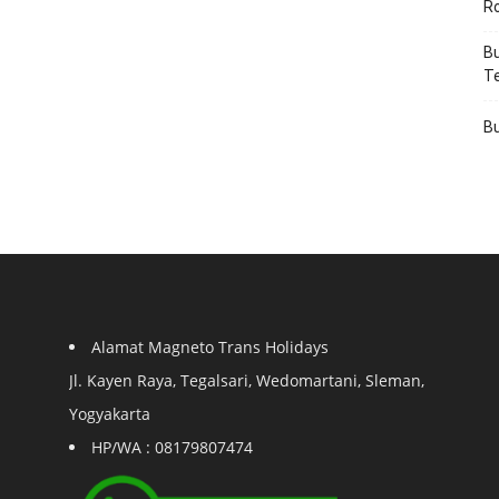
R
Bu
T
Bu
Alamat Magneto Trans Holidays
Jl. Kayen Raya, Tegalsari, Wedomartani, Sleman,
Yogyakarta
HP/WA : 08179807474