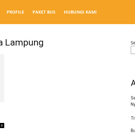
PROFILE
PAKET BUS
HUBUNGI KAMI
gja Lampung
S
A
Se
N
h
Tr
0
Bu