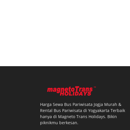
Harga Sewa Bus Pariwisata Jogja Murah &
Rental Bus Pariwisata di Yogyakarta Terbaik
hanya di Magneto Trans Holidays. Bikin
piknikmu berkesan.