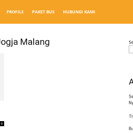
PROFILE
PAKET BUS
HUBUNGI KAMI
Jogja Malang
S
A
Se
N
Tr
0
Bu