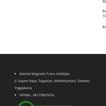
R
Bu
T
Bu
Alamat Magneto Trans Holidays
Jl. Kayen Raya, Tegalsari, Wedomartani, Sleman,
Yogyakarta
HP/WA : 08179807474