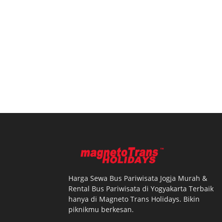
Harga Sewa Bus Pariwisata Jogja Murah &
Rental Bus Pariwisata di Yogyakarta Terbaik
hanya di Magneto Trans Holidays. Bikin
piknikmu berkesan.