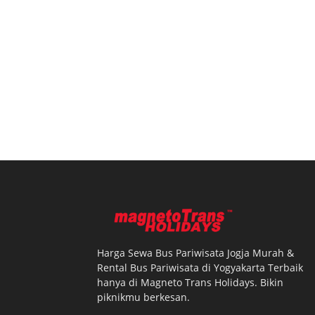
Harga Sewa Bus Pariwisata Jogja Murah &
Rental Bus Pariwisata di Yogyakarta Terbaik
hanya di Magneto Trans Holidays. Bikin
piknikmu berkesan.