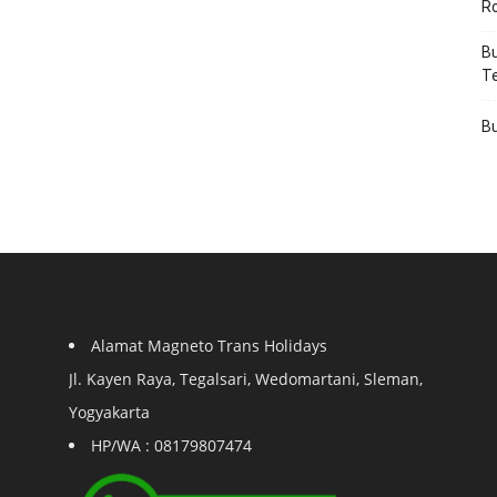
R
Bu
T
Bu
Alamat Magneto Trans Holidays
Jl. Kayen Raya, Tegalsari, Wedomartani, Sleman,
Yogyakarta
HP/WA : 08179807474