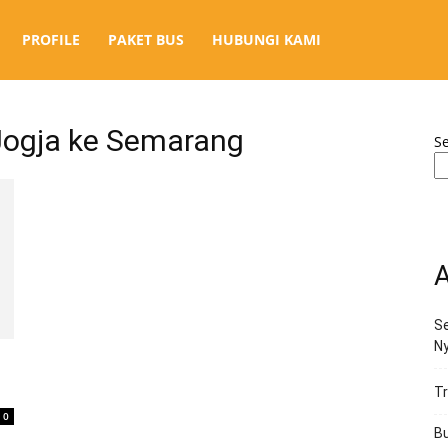
PROFILE
PAKET BUS
HUBUNGI KAMI
Jogja ke Semarang
S
A
Se
N
Tr
0
Bu