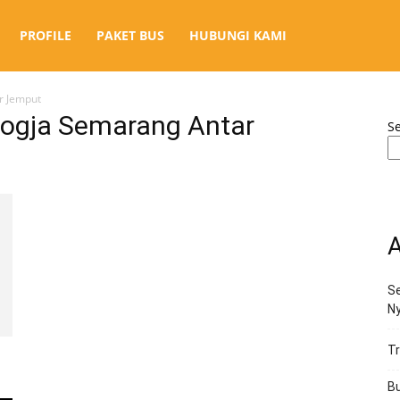
PROFILE
PAKET BUS
HUBUNGI KAMI
r Jemput
Jogja Semarang Antar
S
A
Se
N
Tr
Bu