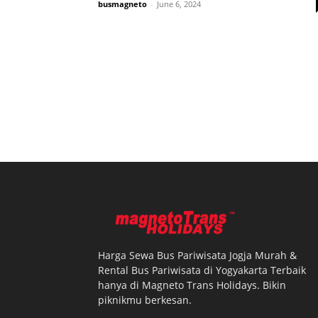
busmagneto
-
June 6, 2024
Harga Sewa Bus Pariwisata Jogja Murah &
Rental Bus Pariwisata di Yogyakarta Terbaik
hanya di Magneto Trans Holidays. Bikin
piknikmu berkesan.