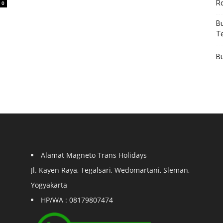
R
0
Bu
T
Bu
Alamat Magneto Trans Holidays
Jl. Kayen Raya, Tegalsari, Wedomartani, Sleman,
Yogyakarta
HP/WA : 08179807474