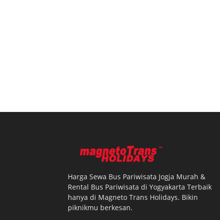
Harga Sewa Bus Pariwisata Jogja Murah &
Rental Bus Pariwisata di Yogyakarta Terbaik
hanya di Magneto Trans Holidays. Bikin
piknikmu berkesan.