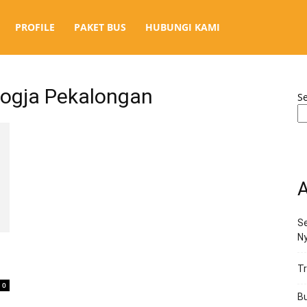
PROFILE
PAKET BUS
HUBUNGI KAMI
Jogja Pekalongan
S
A
Se
N
Tr
0
Bu