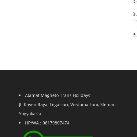
R
Bu
T
Bu
Alamat Magneto Trans Holidays
Jl. Kayen Raya, Tegalsari, Wedomartani, Sleman,
Yogyakarta
HP/WA : 08179807474