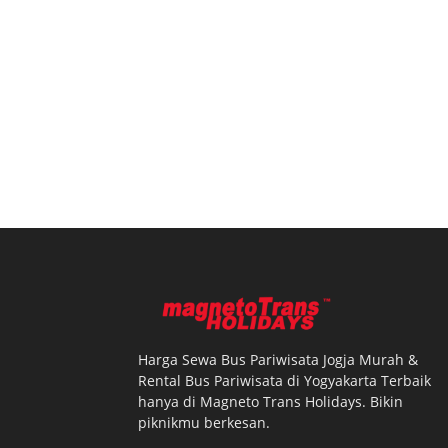
Harga Sewa Bus Pariwisata Jogja Murah &
Rental Bus Pariwisata di Yogyakarta Terbaik
hanya di Magneto Trans Holidays. Bikin
piknikmu berkesan.