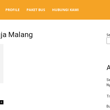
PROFILE
PAKET BUS
HUBUNGI KAMI
gja Malang
S
A
Se
N
Tr
0
Bu