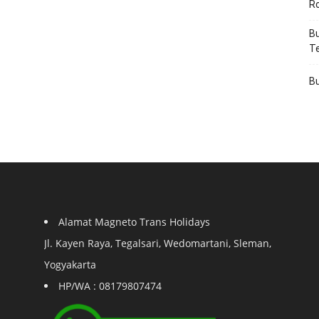
R
Bu
T
Bu
Alamat Magneto Trans Holidays
Jl. Kayen Raya, Tegalsari, Wedomartani, Sleman,
Yogyakarta
HP/WA : 08179807474