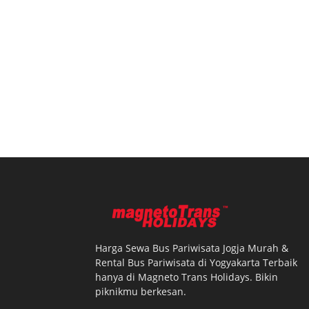
Harga Sewa Bus Pariwisata Jogja Murah &
Rental Bus Pariwisata di Yogyakarta Terbaik
hanya di Magneto Trans Holidays. Bikin
piknikmu berkesan.