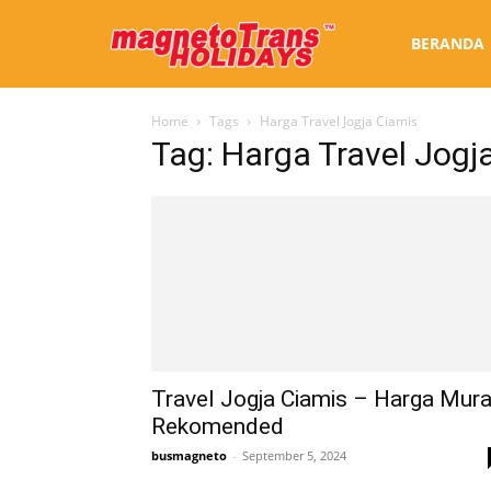
Sewa
BERANDA
Home
Tags
Harga Travel Jogja Ciamis
Bus
Tag: Harga Travel Jogj
Jogja
Travel Jogja Ciamis – Harga Mur
Rekomended
busmagneto
-
September 5, 2024