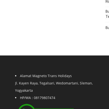
R
Bu
T
Bu
Alamat Magneto Trans Holidays
Jl. Kayen Raya, Tegalsari, Wedomartani, Sleman,
Yogyakarta
HP/WA : 08179807474