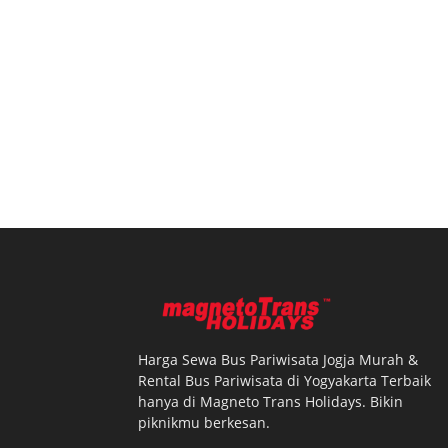
Harga Sewa Bus Pariwisata Jogja Murah &
Rental Bus Pariwisata di Yogyakarta Terbaik
hanya di Magneto Trans Holidays. Bikin
piknikmu berkesan.