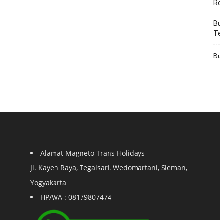
R
Bu
T
Bu
Alamat Magneto Trans Holidays
Jl. Kayen Raya, Tegalsari, Wedomartani, Sleman,
Yogyakarta
HP/WA : 08179807474