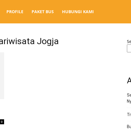
PROFILE
PAKET BUS
HUBUNGI KAMI
ariwisata Jogja
S
A
Se
N
Tr
0
Bu