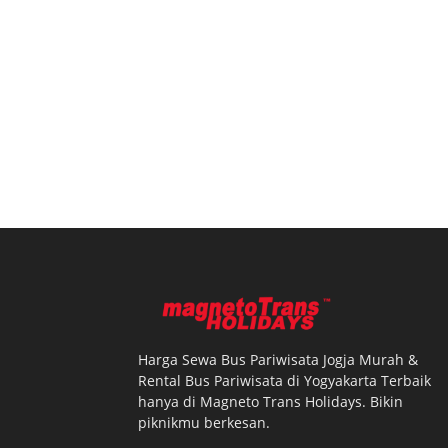
Harga Sewa Bus Pariwisata Jogja Murah &
Rental Bus Pariwisata di Yogyakarta Terbaik
hanya di Magneto Trans Holidays. Bikin
piknikmu berkesan.