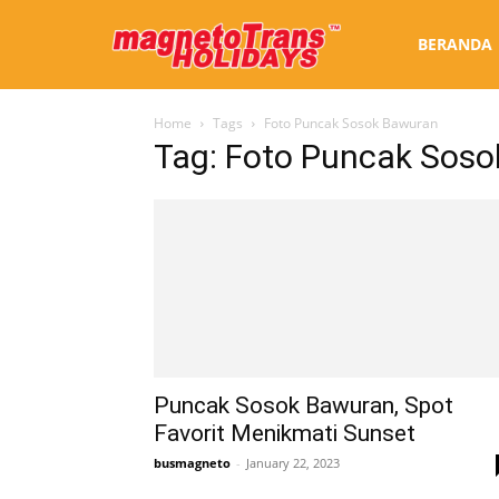
Sewa
BERANDA
Home
Tags
Foto Puncak Sosok Bawuran
Bus
Tag: Foto Puncak Sos
Jogja
Puncak Sosok Bawuran, Spot
Favorit Menikmati Sunset
busmagneto
-
January 22, 2023