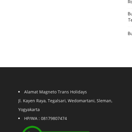
R
Bu
T
Bu
Alamat Magneto Trans Holidays
Jl. Kayen Raya, Tegalsari, Wedomartani, Sleman,
Yogyakarta
HP/WA : 08179807474