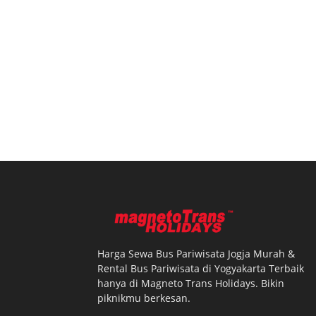
Harga Sewa Bus Pariwisata Jogja Murah &
Rental Bus Pariwisata di Yogyakarta Terbaik
hanya di Magneto Trans Holidays. Bikin
piknikmu berkesan.