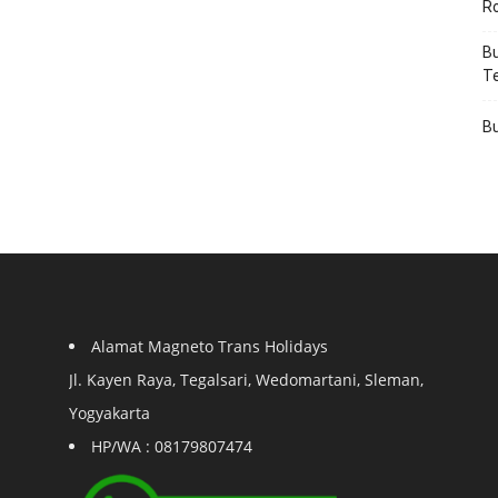
R
Bu
T
Bu
Alamat Magneto Trans Holidays
Jl. Kayen Raya, Tegalsari, Wedomartani, Sleman,
Yogyakarta
HP/WA : 08179807474