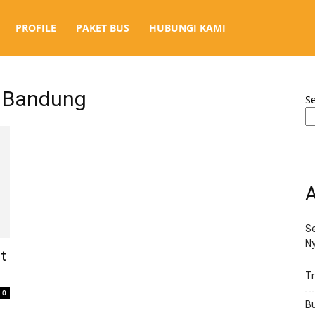
PROFILE
PAKET BUS
HUBUNGI KAMI
a Bandung
S
A
Se
N
t
Tr
0
Bu