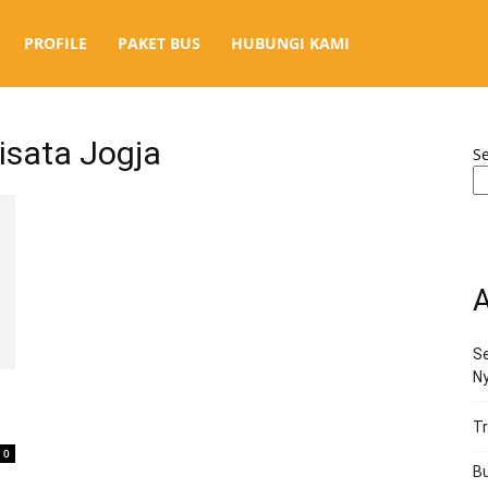
PROFILE
PAKET BUS
HUBUNGI KAMI
isata Jogja
S
A
Se
N
Tr
0
Bu