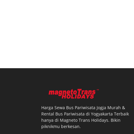
Harga Sewa Bus Pariwisata Jogja Murah &
Rental Bus Pariwisata di Yogyakarta Terbaik
hanya di Magneto Trans Holidays. Bikin
piknikmu berkesan.