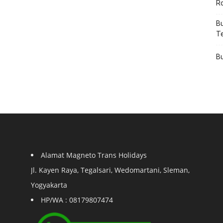
R
Bu
T
Bu
Alamat Magneto Trans Holidays
Jl. Kayen Raya, Tegalsari, Wedomartani, Sleman,
Yogyakarta
HP/WA : 08179807474