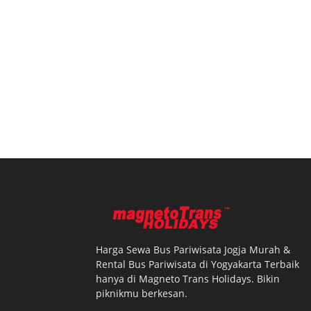
Harga Sewa Bus Pariwisata Jogja Murah &
Rental Bus Pariwisata di Yogyakarta Terbaik
hanya di Magneto Trans Holidays. Bikin
piknikmu berkesan.