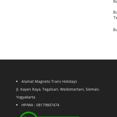
R
Bu
T
Bu
Alamat Magneto Trans Holidays
Jl. Kayen Raya, Tegalsari, Wedomartani, Sleman,
Yogyakarta
HP/WA : 08179807474