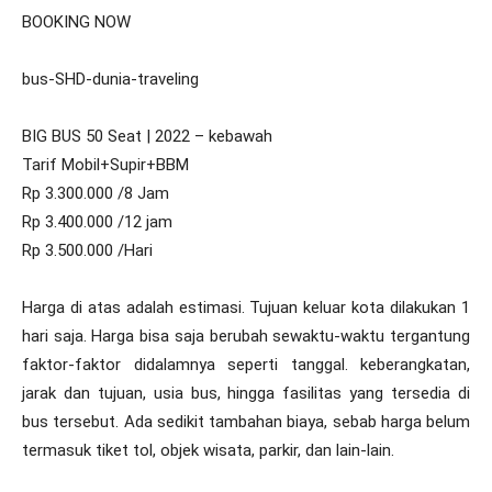
BOOKING NOW
bus-SHD-dunia-traveling
BIG BUS 50 Seat | 2022 – kebawah
Tarif Mobil+Supir+BBM
Rp 3.300.000 /8 Jam
Rp 3.400.000 /12 jam
Rp 3.500.000 /Hari
Harga di atas adalah estimasi. Tujuan keluar kota dilakukan 1
hari saja. Harga bisa saja berubah sewaktu-waktu tergantung
faktor-faktor didalamnya seperti tanggal. keberangkatan,
jarak dan tujuan, usia bus, hingga fasilitas yang tersedia di
bus tersebut. Ada sedikit tambahan biaya, sebab harga belum
termasuk tiket tol, objek wisata, parkir, dan lain-lain.