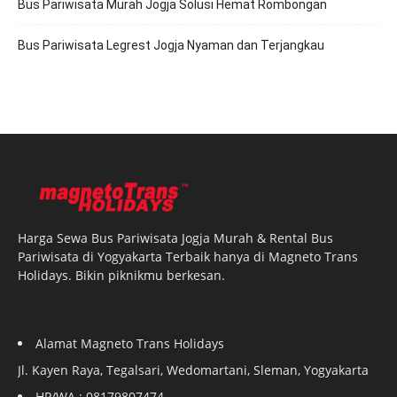
Bus Pariwisata Murah Jogja Solusi Hemat Rombongan
Bus Pariwisata Legrest Jogja Nyaman dan Terjangkau
Harga Sewa Bus Pariwisata Jogja Murah & Rental Bus
Pariwisata di Yogyakarta Terbaik hanya di Magneto Trans
Holidays. Bikin piknikmu berkesan.
Alamat Magneto Trans Holidays
Jl. Kayen Raya, Tegalsari, Wedomartani, Sleman, Yogyakarta
HP/WA : 08179807474