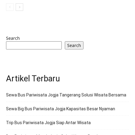
Search
Search
Artikel Terbaru
Sewa Bus Pariwisata Jogja Tangerang Solusi Wisata Bersama
Sewa Big Bus Pariwisata Jogja Kapasitas Besar Nyaman
Trip Bus Pariwisata Jogja Siap Antar Wisata