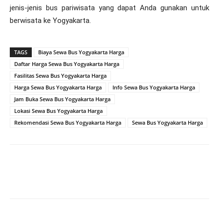
jenis-jenis bus pariwisata yang dapat Anda gunakan untuk
berwisata ke Yogyakarta.
TAGS
Biaya Sewa Bus Yogyakarta Harga
Daftar Harga Sewa Bus Yogyakarta Harga
Fasilitas Sewa Bus Yogyakarta Harga
Harga Sewa Bus Yogyakarta Harga
Info Sewa Bus Yogyakarta Harga
Jam Buka Sewa Bus Yogyakarta Harga
Lokasi Sewa Bus Yogyakarta Harga
Rekomendasi Sewa Bus Yogyakarta Harga
Sewa Bus Yogyakarta Harga