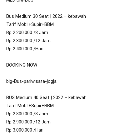
MEDIUM-BUS
Bus Medium 30 Seat | 2022 – kebawah
Tarif Mobil+Supir+BBM
Rp 2.200.000 /8 Jam
Rp 2.300.000 /12 Jam
Rp 2.400.000 /Hari
BOOKING NOW
big-Bus-pariwisata-jogja
BUS Medium 40 Seat | 2022 – kebawah
Tarif Mobil+Supir+BBM
Rp 2.800.000 /8 Jam
Rp 2.900.000 /12 Jam
Rp 3.000.000 /Hari