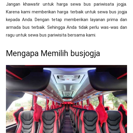
Jangan khawatir untuk harga sewa bus pariwisata jogja.
Karena kami memberikan harga terbaik untuk sewa bus jogja
kepada Anda. Dengan tetap memberikan layanan prima dan
armada bus terbaik. Sehingga Anda tidak perlu was-was dan
ragu untuk sewa bus pariwisita bersama kami.
Mengapa Memilih busjogja