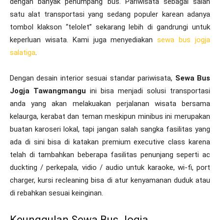
dengan banyak penumpang bus. Pariwisata sebagai salah
satu alat transportasi yang sedang populer karean adanya
tombol klakson “telolet” sekarang lebih di gandrungi untuk
keperluan wisata. Kami juga menyediakan
sewa bus jogja
salatiga
.
Dengan desain interior sesuai standar pariwisata,
Sewa Bus
Jogja Tawangmangu
ini bisa menjadi solusi transportasi
anda yang akan melakuakan perjalanan wisata bersama
kelaurga, kerabat dan teman meskipun minibus ini merupakan
buatan karoseri lokal, tapi jangan salah sangka fasilitas yang
ada di sini bisa di katakan premium executive class karena
telah di tambahkan beberapa fasilitas penunjang seperti ac
duckting / perkepala, vidio / audio untuk karaoke, wi-fi, port
charger, kursi recleaning bisa di atur kenyamanan duduk atau
di rebahkan sesuai keinginan.
Keunggulan Sewa Bus Jogja