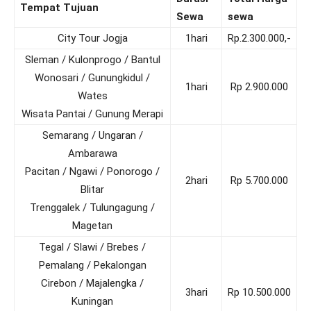
Tempat Tujuan
Sewa
sewa
City Tour Jogja
1hari
Rp.2.300.000,-
Sleman / Kulonprogo / Bantul
Wonosari / Gunungkidul /
1hari
Rp 2.900.000
Wates
Wisata Pantai / Gunung Merapi
Semarang / Ungaran /
Ambarawa
Pacitan / Ngawi / Ponorogo /
2hari
Rp 5.700.000
Blitar
Trenggalek / Tulungagung /
Magetan
Tegal / Slawi / Brebes /
Pemalang / Pekalongan
Cirebon / Majalengka /
3hari
Rp 10.500.000
Kuningan